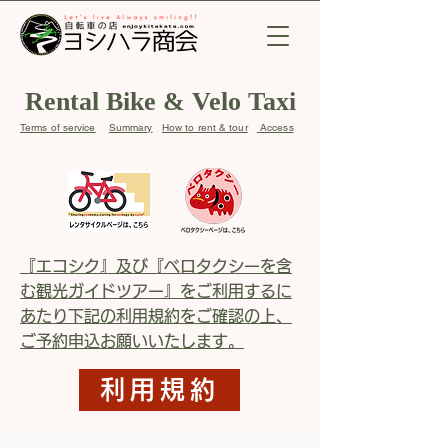
Rental Bike & Velo Taxi
Terms of service
Summary
How to rent & tour
Access
​
『エコシク』及び『ベロタクシーを含
む観光ガイドツアー』をご利用するに
あたり下記の利用規約をご確認の上、
ご予約申込お願いいたします。
利用規約