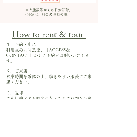
※各施設等からの目安距離。
（料金は、料金表参照の事。）
How to rent & tour
１．予約・申込
利用規約に同意後、「ACCESS＆
CONTACT」からご予約をお願いいたしま
す。
２．ご来店
​営業時間を確認の上、動きやすい服装でご来
店ください。​
３．返却
​
ご利用終了のお時間になったらご返却をお願
いいたします。
返却遅延の場合追加料金が​発生いたしますこ
とご了承お願い致します。
下記予約システムは、2025年 1月初旬から使用開始となります