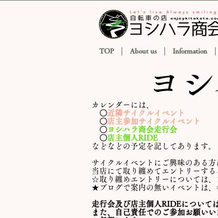
TOP
About us
Information
ヨシハ
カレンダーには、
〇
近隣サイクルイベント
〇
店主参加サイクルイベント
〇
ヨシハラ商会走行会
〇
店主個人RIDE
などなどの予定を記してあります。
サイクルイベントにご興味のある方
当店にて取り纏めてエントリーする
☆取り纏めエントリーについては、
​★ブログで案内の無いイベントは
走行会及び店主個人RIDEについ
また、自己責任でのご参加お願いい