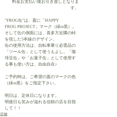
料金お支払い後お引き渡しとなりま
す。
"FROG缶"は、蓋に「HAPPY 
FROG PROJECT」マーク（緑or黒）。
そして缶の側面には、喜多方近隣の峠
を現した5本線のデザイン。
缶の使用方法は、自転車乗り必需品の
「ツール缶」として使うもよし。「珈
琲豆缶」や「お菓子缶」として使用す
る事も使い方は、自由自在♪
ご予約時は、ご希望の蓋のマークの色
（緑or黒）をご指定下さい。
明日は、定休日になります。
明後日も笑みが溢れる信頼の店を目指
して！！
店舗