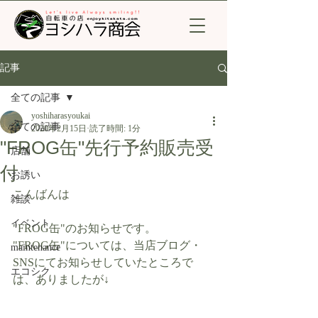
記事
全ての記事
yoshiharasyoukai
全ての記事
2020年2月15日
読了時間: 1分
"FROG缶"先行予約販売受
店舗
付
お誘い
こんばんは
雑談
イベント
"FROG缶"のお知らせです。
"FROG缶"については、当店ブログ・
maintenance
SNSにてお知らせしていたところで
エコシク
は、ありましたが↓