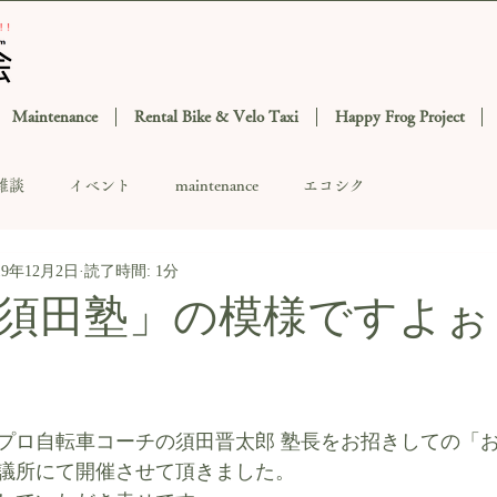
Maintenance
Rental Bike & Velo Taxi
Happy Frog Project
雑談
イベント
maintenance
エコシク
19年12月2日
読了時間: 1分
須田塾」の模様ですよぉ
す
プロ自転車コーチの須田晋太郎 塾長をお招きしての「
議所にて開催させて頂きました。