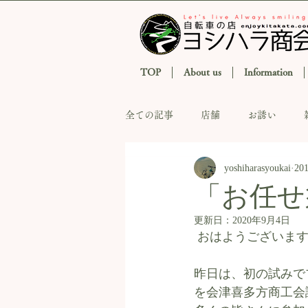
TOP
About us
Information
全ての記事
店舗
お誘い
yoshiharasyoukai
20
「お任せ
更新日：
2020年9月4日
 おはようございま
昨日は、初の試みで
を会津喜多方商工会