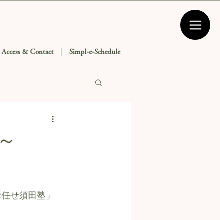
Access & Contact
Simpl-e-Schedule
～
お任せ須田塾」