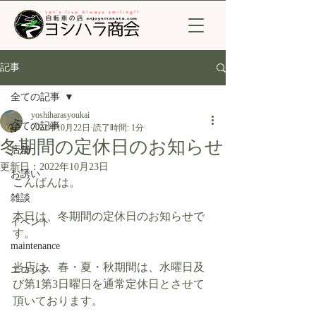
記事
全ての記事
yoshiharasyoukai
全ての記事
2022年10月22日
読了時間: 1分
冬期間の定休日のお知らせ
店舗
更新日：
2022年10月23日
お誘い
こんばんは。
雑談
本日は、冬期間の定休日のお知らせで
イベント
す。
maintenance
当店は、春・夏・秋期間は、水曜日及
エコシク
び第1第3日曜日を通常定休日とさせて
頂いております。