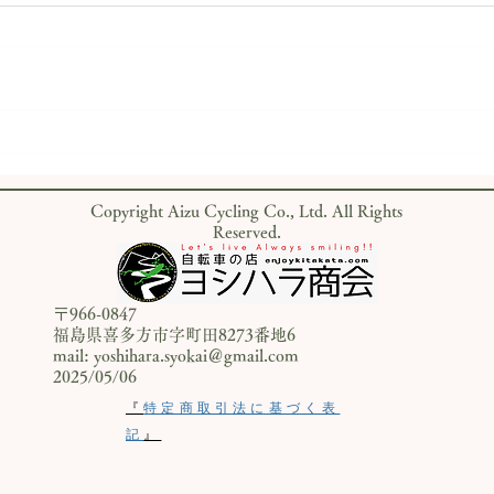
DT Swiss ARC1100 DICUT
新店
50ホイール──滑らかな走行
の新
でロングライドをさらに快適
Copyright Aizu Cycling Co., Ltd. All Rights
に！
Reserved.
〒966-0847
福島県喜多方市字町田8273番地6
mail: yoshihara.syokai＠gmail.com
​​2025/05/06
『
特定商取引法に基づく表
記
』