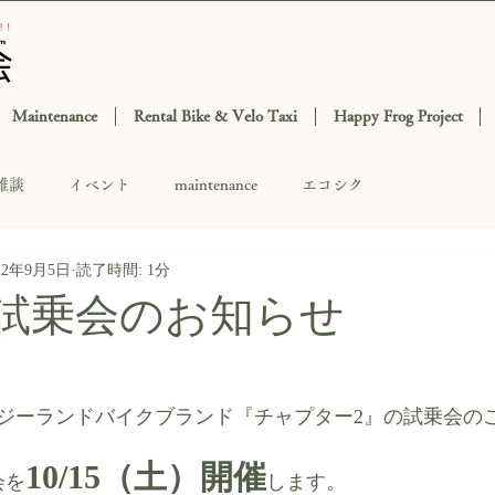
Maintenance
Rental Bike & Velo Taxi
Happy Frog Project
雑談
イベント
maintenance
エコシク
22年9月5日
読了時間: 1分
er2試乗会のお知らせ
ジーランドバイクブランド『チャプター2』の試乗会の
10/15（土）開催
会を
します。