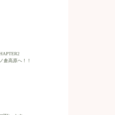
PTER2 
て三ノ倉高原へ！！