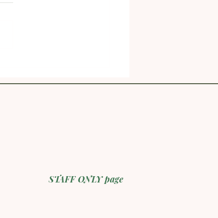
舗で感じる、地域と観光
しいつながり
STAFF ONLY page