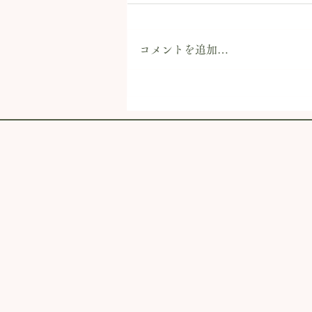
コメントを追加…
店内併設「キタカタイコイカ
フェ」が明日オープン！サイ
クリングの休憩にぜひ