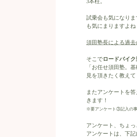
3本柱。
試乗会も気になりま
も気にまりますよね
須田塾長による過去
そこで
ロードバイク
「お任せ須田塾。基
見を頂きたく教えてく
またアンケートを答
きます！
※要アンケート③記入の事。プレ
アンケート、ちょっ
アンケートは、下記にて↓