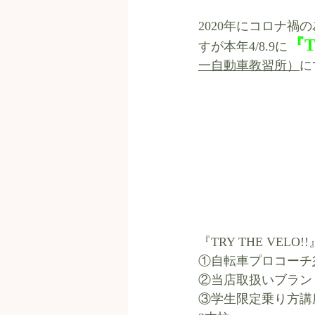
2020年にコロナ禍の
『T
すが本年4/8.9に
一自動車教習所）
に
『TRY THE VE
①自転車プロコーチ
②当店取扱いブラン
③学生限定乗り方講