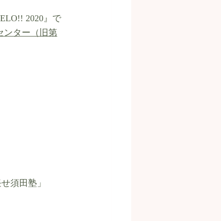
!! 2020』で
センター（旧第
任せ須田塾」