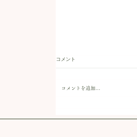
ブログお休みのお知らせ。
コメント
こんにちは。 本日は、こちらの
ブログについてお知らせです。
今後の当店情報等は、「まいぷれ
コメントを追加…
会津」にてお知らせすることにな
りました。 まいぷれ会津・当店
ページにて最新情報等をご確認い
ただければと思います。 まいぷ
れ会津：自転車の店 ヨシハラ商
会 ニュースページ...