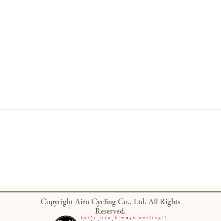
DT S
店内併設「キタカタイコイカ
50
フェ」が明日オープン！サイ
でロ
クリングの休憩にぜひ
Copyright Aizu Cycling Co., Ltd. All Rights
に！
Reserved.