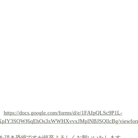
https://docs.google.com/forms/d/e/1FAIpQLSc9P1L-
pIY3SQWf6qEhOs3xWWHXvvxJMplNBJSQllcBg/viewfor
を頂き恐縮ですが何卒よろしくお願いいたします。