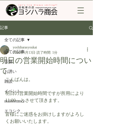
記事
全ての記事
yoshiharasyoukai
全ての記事
2024年6月13日
読了時間: 1分
明日の営業開始時間につい
店舗
て
お誘い
こんばんは。
雑談
イベント
明日の営業開始時間ですが所用により
11:00～とさせて頂きます。
maintenance
エコシク
皆様にご迷惑をお掛けしますがよろし
くお願いいたします。