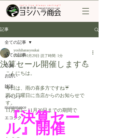
記事
全ての記事
yoshiharasyoukai
全ての記事
2023年10月29日
読了時間: 1分
決算セール開催します💪
店舗
こんにちは。
お誘い
雑談
今日は、雨の喜多方ですね☔
雨の日曜日に当店からのお知らせで
イベント
す。
maintenance
11月2日～11月20日までの期間で
『決算セー
エコシク
ル』開催