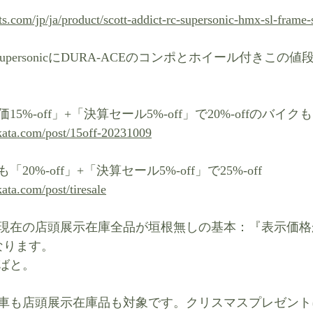
ts.com/jp/ja/product/scott-addict-rc-supersonic-hmx-sl-frame-
C SupersonicにDURA-ACEのコンポとホイール付きこの値
%-off」+「決算セール5%-off」で20%-offのバイク
kata.com/post/15off-20231009
0%-off」+「決算セール5%-off」で25%-off
ata.com/post/tiresale
現在の店頭展示在庫全品が垣根無しの基本：『表示価格か
になります。
ばと。
車も店頭展示在庫品も対象です。クリスマスプレゼント