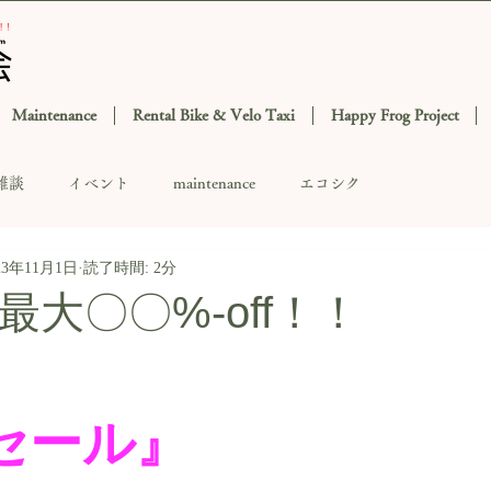
Maintenance
Rental Bike & Velo Taxi
Happy Frog Project
雑談
イベント
maintenance
エコシク
23年11月1日
読了時間: 2分
大〇〇%-off！！
セール』