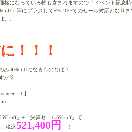
格になっている物も含まれますので「イベント記念特価35
%-off」等にプラスして5%-OFFでのセール対応となり
は、、、
ffに！！！
み40%-offになるものとは？
すが💦
vanced Ult】
mm
%-off」+「決算セール5%-off」で
521,400円
、、税込
！！