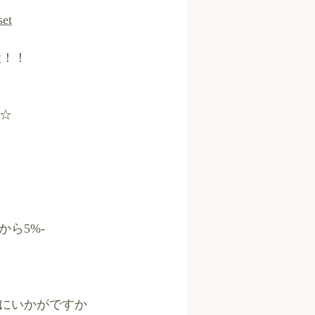
set
段！！
も☆
ら5%-
にいかがですか