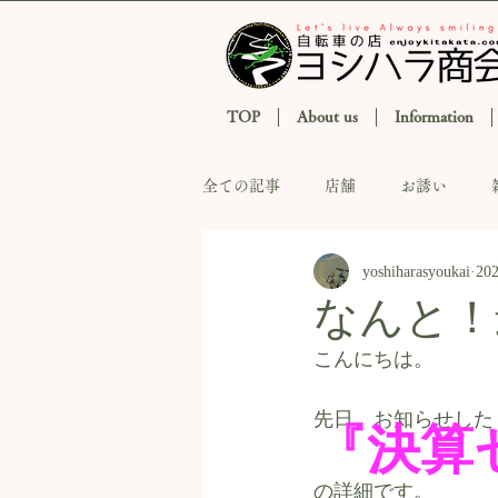
TOP
About us
Information
全ての記事
店舗
お誘い
yoshiharasyoukai
20
なんと！最
こんにちは。
先日、お知らせした
『決算
の詳細です。