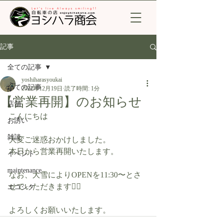
記事
全ての記事
yoshiharasyoukai
全ての記事
2022年12月19日
読了時間: 1分
【営業再開】のお知らせ
店舗
こんにちは
お誘い
雑談
大変ご迷惑おかけしました。
本日から営業再開いたします。
イベント
maintenance
なお、大雪によりOPENを11:30〜とさ
せていただきます🙇‍♂️
エコシク
よろしくお願いいたします。