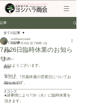
記事
全ての記事
yoshiharasyoukai
全ての記事
2022年7月19日
読了時間: 1分
7月26日臨時休業のお知ら
店舗
せ
お誘い
おはようございます。
雑談
イベント
本日は、7月最終週の営業日についてお
知らせです。
maintenance
エコシク
●諸事情により7/26（火）に臨時休業を
頂きます。