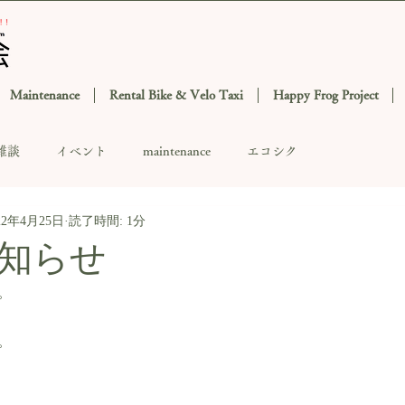
Maintenance
Rental Bike & Velo Taxi
Happy Frog Project
雑談
イベント
maintenance
エコシク
22年4月25日
読了時間: 1分
知らせ
。
。