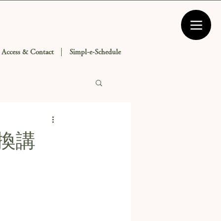
Access & Contact
Simpl-e-Schedule
交換講