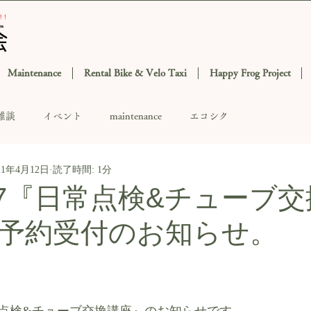
Maintenance
Rental Bike & Velo Taxi
Happy Frog Project
雑談
イベント
maintenance
エコシク
21年4月12日
読了時間: 1分
4.17『日常点検&チューブ
予約受付のお知らせ。