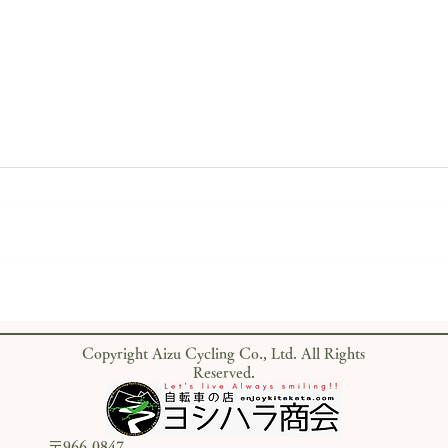
DT S
店内併設「キタカタイコイカ
50
フェ」が明日オープン！サイ
でロ
クリングの休憩にぜひ
Copyright Aizu Cycling Co., Ltd. All Rights
に！
Reserved.
〒966-0847