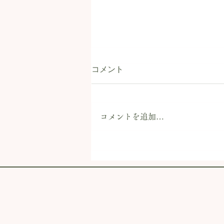
ブログお休みのお知らせ。
コメント
こんにちは。 本日は、こちらの
ブログについてお知らせです。
今後の当店情報等は、「まいぷれ
コメントを追加…
会津」にてお知らせすることにな
りました。 まいぷれ会津・当店
ページにて最新情報等をご確認い
ただければと思います。 まいぷ
れ会津：自転車の店 ヨシハラ商
会 ニュースページ...