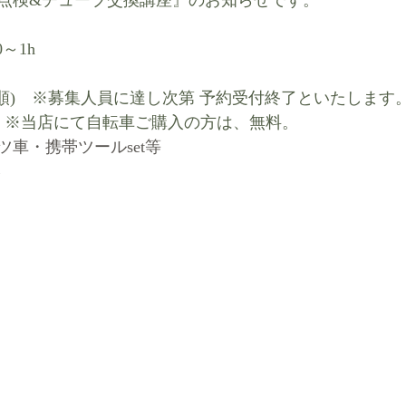
点検&チューブ交換講座』のお知らせです。
0～1h
着順)　※募集人員に達し次第 予約受付終了といたします
人)  ※当店にて自転車ご購入の方は、無料。
車・携帯ツールset等
^ゞ