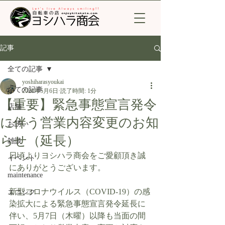
記事
全ての記事
yoshiharasyoukai
全ての記事
2020年5月6日
読了時間: 1分
【重要】緊急事態宣言発令
店舗
に伴う営業内容変更のお知
お誘い
らせ（延長）
雑談
日頃よりヨシハラ商会をご愛顧頂き誠
イベント
にありがとうございます。
maintenance
新型コロナウイルス（COVID-19）の感
エコシク
染拡大による緊急事態宣言発令延長に
伴い、5月7日（木曜）以降も当面の間 