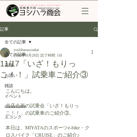
記事
全ての記事
yoshiharasyoukai
全ての記事
2018年10月28日
読了時間: 1分
11/17「いざ！もりっ
店舗
こ！！」試乗車ご紹介③
お誘い
雑談
こんにちは。
イベント
当店企画の試乗会「いざ！もりっ
maintenance
こ！！」の試乗車のご紹介③。
エコシク
本日は、MIYATAのスポーツe-bike・ク
ロスバイク「CRUISE」のご紹介♪