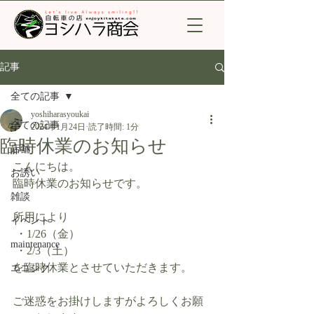
記事
全ての記事
yoshiharasyoukai
全ての記事
2024年1月24日
読了時間: 1分
臨時休業のお知らせ
店舗
こんにちは。 
お誘い
臨時休業のお知らせです。
雑談
所用により
イベント
 ・1/26（金）
maintenance
 ・2/3（土）
を臨時休業とさせていただきます。 
エコシク
ご迷惑をお掛けしますがよろしくお願