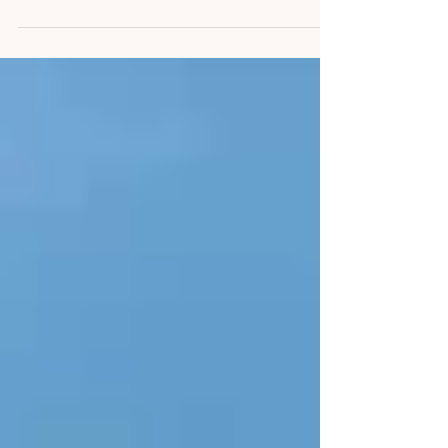
■多くの人が集まる交流のハブステーションを目
指して 突然のご連絡となりますが自転車の店 ヨシ
ハラ商会に、新たに併設されたカフェ「キタカタ
イコイカフェ」が、いよいよ明日11時～オープン
します。多くの人が集まり交流できるハブステー
ションを目指したカフェです。...