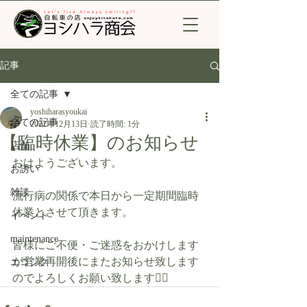
記事
全ての記事
yoshiharasyoukai
全ての記事
2022年12月13日
読了時間: 1分
【臨時休業】のお知らせ
店舗
おはようございます。
お誘い
雑談
流行病の関係で本日から一定期間臨時
休業とさせて頂きます。
イベント
maintenance
皆様にご不便・ご迷惑をおかけします
が営業再開後にまたお知らせ致します
エコシク
のでよろしくお願い致します🙇‍♂️