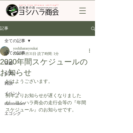
記事
全ての記事
yoshiharasyoukai
全ての記事
2020年3月31日
読了時間: 1分
2020年間スケジュールの
店舗
お知らせ
お誘い
おはようございます。
雑談
イベント
例年よりお知らせが遅くなりました
が　ヨシハラ商会の走行会等の『年間
maintenance
スケジュール』のお知らせです。
エコシク