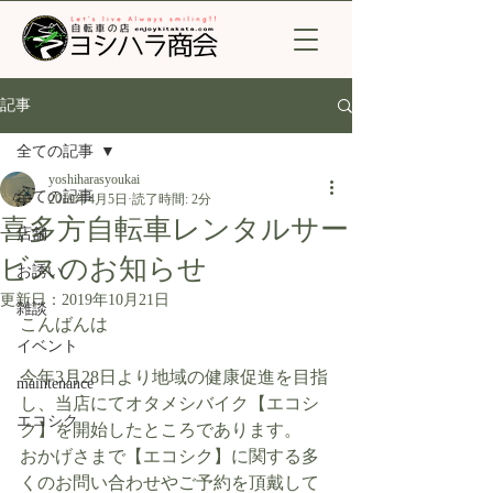
記事
全ての記事
yoshiharasyoukai
全ての記事
2019年4月5日
読了時間: 2分
喜多方自転車レンタルサー
店舗
ビスのお知らせ
お誘い
更新日：
2019年10月21日
雑談
こんばんは
イベント
今年3月28日より地域の健康促進を目指
maintenance
し、当店にてオタメシバイク【エコシ
エコシク
ク】を開始したところであります。
おかげさまで【エコシク】に関する多
くのお問い合わせやご予約を頂戴して