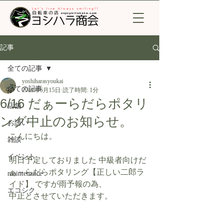
記事
全ての記事
yoshiharasyoukai
全ての記事
2019年6月15日
読了時間: 1分
6/16 だぁーらだらポタリ
店舗
ング中止のお知らせ。
お誘い
こんにちは。
雑談
イベント
明日予定しておりました 中級者向けだ
ぁ～らだらポタリング【正しい二郎ラ
maintenance
イド】 ですが雨予報の為、
エコシク
中止とさせていただきます。