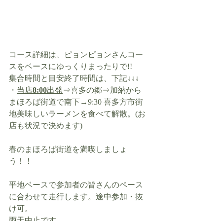
コース詳細は、ピョンピョンさんコー
スをベースにゆっくりまったりで!!
集合時間と目安終了時間は、下記↓↓↓
・
当店
8:00
出発
⇒喜多の郷⇒加納から
まほろば街道で南下→9:30 喜多方市街
地美味しいラーメンを食べて解散。(お
店も状況で決めます)
春のまほろば街道を満喫しましょ
う！！
平地ベースで参加者の皆さんのペース
に合わせて走行します。途中参加・抜
け可。
雨天中止です。