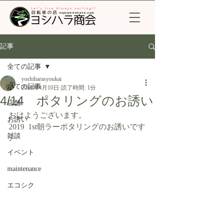
記事
全ての記事
yoshiharasyoukai
全ての記事
2019年4月10日
読了時間: 1分
4/14 ポタリングのお誘い
店舗
おはようございます。
お誘い
2019  1st朝ラーポタリングのお誘いです
雑談
♪ 
イベント
maintenance
エコシク