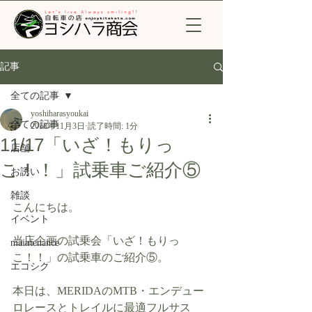
記事
全ての記事
yoshiharasyoukai
全ての記事
2018年11月3日
読了時間: 1分
11/17「いざ！もりっ
店舗
こ！！」試乗車ご紹介⑤
お誘い
雑談
こんにちは。
イベント
当店企画の試乗会「いざ！もりっ
maintenance
こ！！」の試乗車のご紹介⑤。
エコシク
本日は、MERIDAのMTB・エンデュー
ロレースとトレイルに最適フルサス