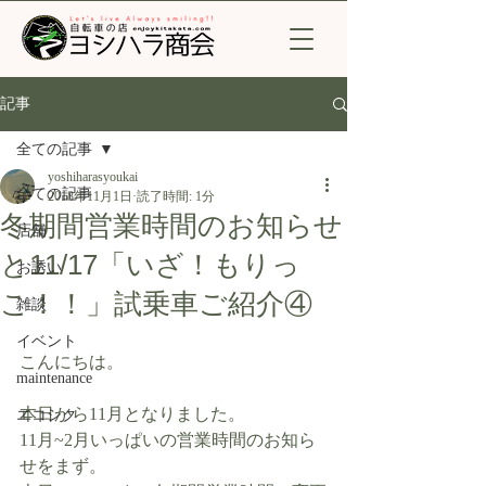
記事
全ての記事
yoshiharasyoukai
全ての記事
2018年11月1日
読了時間: 1分
冬期間営業時間のお知らせ
店舗
と11/17「いざ！もりっ
お誘い
こ！！」試乗車ご紹介④
雑談
イベント
こんにちは。
maintenance
本日から11月となりました。
エコシク
11月~2月いっぱいの営業時間のお知ら
せをまず。