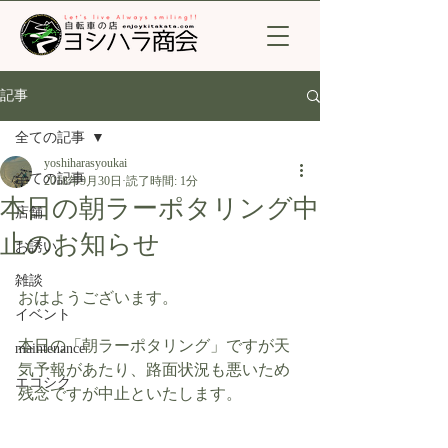
記事
全ての記事
yoshiharasyoukai
全ての記事
2018年9月30日
読了時間: 1分
本日の朝ラーポタリング中
店舗
止のお知らせ
お誘い
雑談
おはようございます。
イベント
本日の「朝ラーポタリング」ですが天
maintenance
気予報があたり、路面状況も悪いため
エコシク
残念ですが中止といたします。