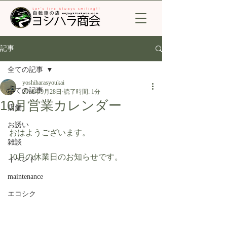
記事
全ての記事
yoshiharasyoukai
全ての記事
2018年9月28日
読了時間: 1分
10月営業カレンダー
店舗
お誘い
おはようございます。
雑談
10月の休業日のお知らせです。
イベント
maintenance
エコシク