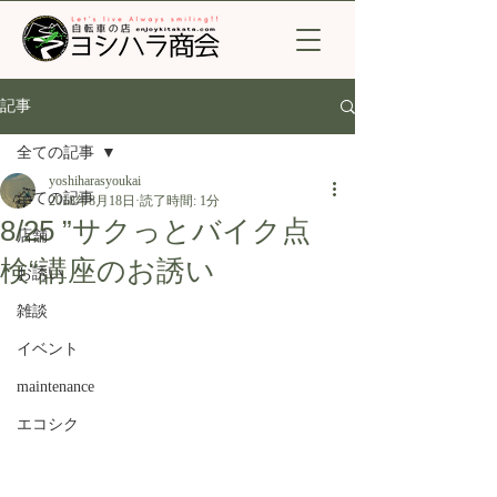
記事
全ての記事
yoshiharasyoukai
全ての記事
2018年8月18日
読了時間: 1分
8/25 ”サクっとバイク点
店舗
検“講座のお誘い
お誘い
雑談
イベント
maintenance
エコシク