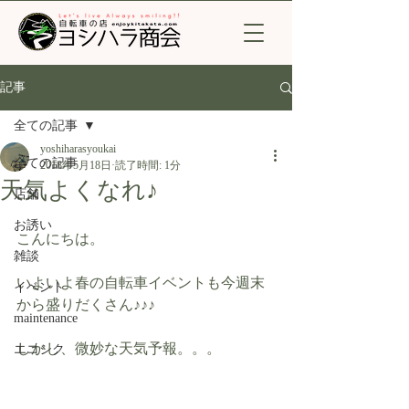
記事
全ての記事
yoshiharasyoukai
全ての記事
2018年5月18日
読了時間: 1分
天気よくなれ♪
店舗
お誘い
こんにちは。
雑談
いよいよ春の自転車イベントも今週末
イベント
から盛りだくさん♪♪♪
maintenance
しかし、微妙な天気予報。。。
エコシク