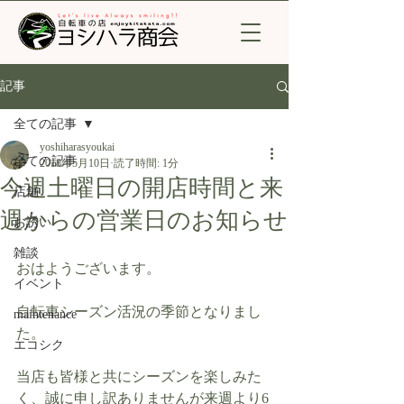
記事
全ての記事
yoshiharasyoukai
全ての記事
2018年5月10日
読了時間: 1分
今週土曜日の開店時間と来
店舗
週からの営業日のお知らせ
お誘い
雑談
おはようございます。
イベント
自転車シーズン活況の季節となりまし
maintenance
た。
エコシク
当店も皆様と共にシーズンを楽しみた
く、誠に申し訳ありませんが来週より6