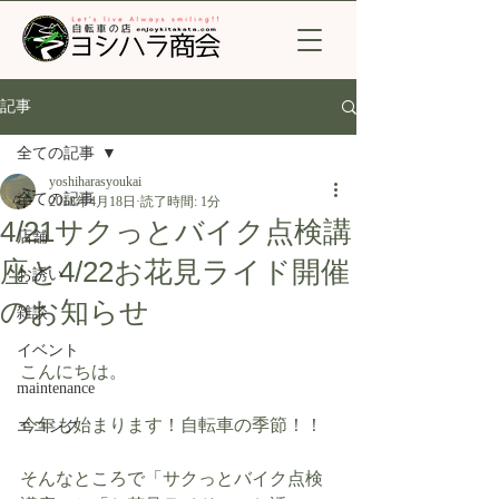
記事
全ての記事
yoshiharasyoukai
全ての記事
2018年4月18日
読了時間: 1分
4/21サクっとバイク点検講
店舗
座と4/22お花見ライド開催
お誘い
のお知らせ
雑談
イベント
こんにちは。
maintenance
今年も始まります！自転車の季節！！
エコシク
そんなところで「サクっとバイク点検