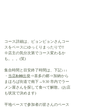
コース詳細は、ピョンピョンさんコー
スをベースにゆっくりまったりで!!
※店主の気分次第でコース変わるか
も。。。(笑)
集合時間と目安終了時間は、下記↓↓↓
・
当店
8:00
出発
⇒喜多の郷⇒加納から
まほろば街道で南下→9:30 市内でラー
メン屋さんを探して食べて解散。(お店
も状況で決めます)
平地ベースで参加者の皆さんのペース