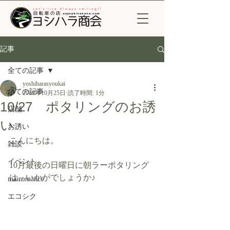
記事
全ての記事
yoshiharasyoukai
全ての記事
2019年10月25日
読了時間: 1分
10/27 ポタリングのお誘
店舗
い
お誘い
こんにちは。
雑談
イベント
10月最後の日曜日に朝ラーポタリング
は、いかがでしょうか♪ 
maintenance
エコシク