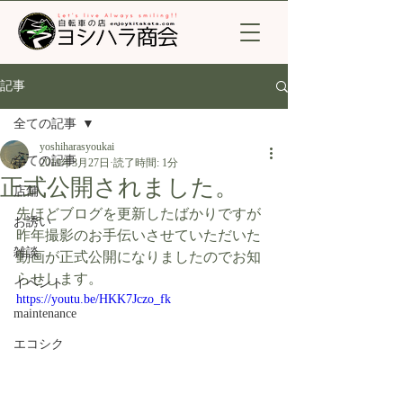
記事
全ての記事
yoshiharasyoukai
全ての記事
2019年3月27日
読了時間: 1分
正式公開されました。
店舗
先ほどブログを更新したばかりですが
お誘い
昨年撮影のお手伝いさせていただいた
雑談
動画が正式公開になりましたのでお知
らせします。
イベント
https://youtu.be/HKK7Jczo_fk
maintenance
エコシク