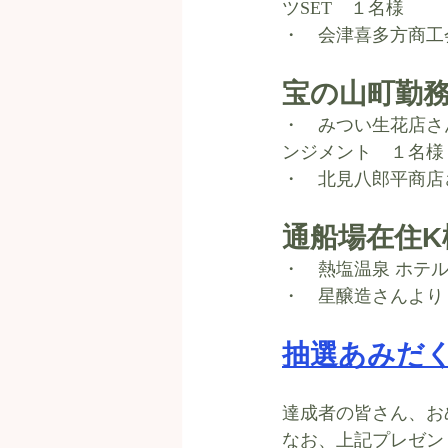
ツSET　１名様
・　会津喜多方商工
宝の山町勤務
・　みつい生花店さ
ンジメント　１名様
・　北見八郎平商店
通船場在住K
・　熱塩温泉 ホテ
・　星醸造さんより
抽選あみだ
達成者の皆さん、お
なお、上記プレゼント