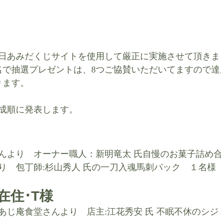
日あみだくじサイトを使用して厳正に実施させて頂きま
名で抽選プレゼントは、8つご協賛いただいてますので達
ります。
成順に発表します。
 
んより
​オーナー職人：新明竜太 氏自慢のお菓子詰め
り　​包丁師:杉山秀人 氏の一刀入魂馬刺パック　１名様
住･T様 
あじ庵食堂さんより　店主:江花秀安 氏 不眠不休のシジ