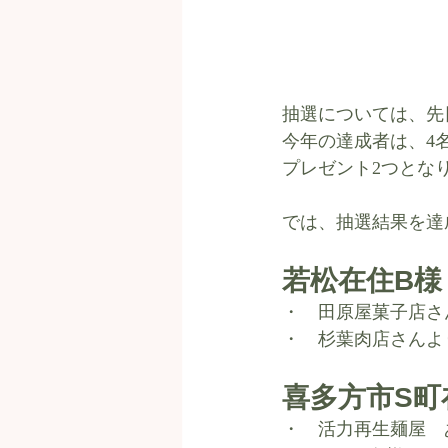
抽選については、先
今年の達成者は、4
プレゼント2つとな
では、抽選結果を達
若松在住B様
・　田原屋菓子店さ
・　杉葉肉店さんよ
喜多方市S町在
・　活力再生麺屋　