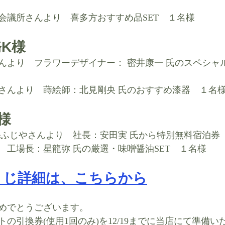
会議所さんより　​喜多方おすすめ品SET　１名様
K様
んより　​フラワーデザイナー： 密井康一 氏のスペシャ
さんより　​蒔絵師：北見剛央 氏のおすすめ漆器　１名
様
ルふじやさんより　社長：安田実 氏から特別無料宿泊券
　工場長：星龍弥 氏の厳選・味噌醤油SET　１名様
くじ詳細は、こちらから
めでとうございます。
の引換券(使用1回のみ)を12/19までに当店にて準備