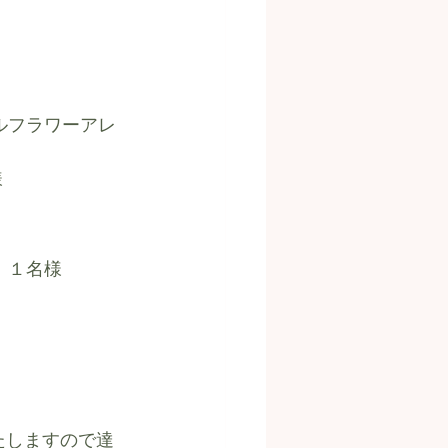
ルフラワーアレ
様
　１名様
いたしますので達