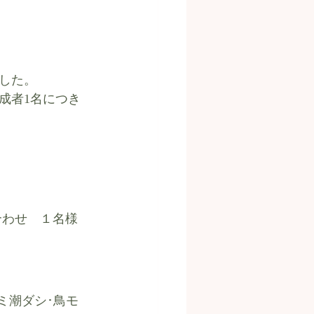
した。
成者1名につき
合わせ　１名様
ミ潮ダシ･鳥モ