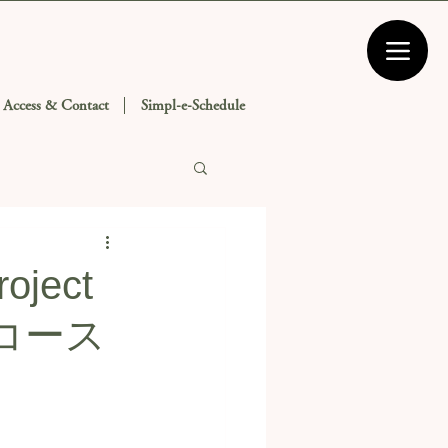
Access & Contact
Simpl-e-Schedule
ject
全コース